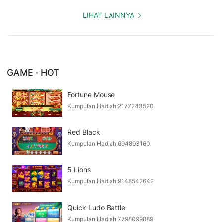
LIHAT LAINNYA
GAME · HOT
Fortune Mouse
Kumpulan Hadiah:2177243520
Red Black
Kumpulan Hadiah:694893160
5 Lions
Kumpulan Hadiah:9148542642
Quick Ludo Battle
Kumpulan Hadiah:7798099889