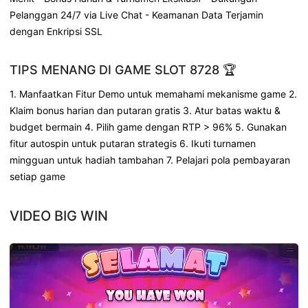
Pelanggan 24/7 via Live Chat - Keamanan Data Terjamin
dengan Enkripsi SSL
TIPS MENANG DI GAME SLOT 8728 🏆
1. Manfaatkan Fitur Demo untuk memahami mekanisme game 2.
Klaim bonus harian dan putaran gratis 3. Atur batas waktu &
budget bermain 4. Pilih game dengan RTP > 96% 5. Gunakan
fitur autospin untuk putaran strategis 6. Ikuti turnamen
mingguan untuk hadiah tambahan 7. Pelajari pola pembayaran
setiap game
VIDEO BIG WIN