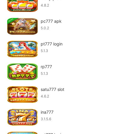
4.8.2
pc777 apk
5.0.2
pt777 login
5.1.3
rp777
5.1.3
satu777 slot
4.6.2
ina777
3.1.5.6